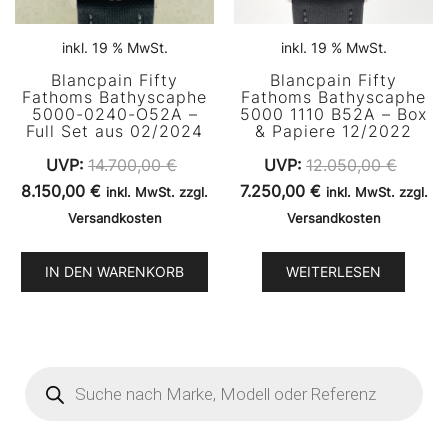
inkl. 19 % MwSt.
inkl. 19 % MwSt.
Blancpain Fifty
Blancpain Fifty
Fathoms Bathyscaphe
Fathoms Bathyscaphe
5000-0240-O52A –
5000 1110 B52A – Box
Full Set aus 02/2024
& Papiere 12/2022
UVP:
14.700,00
€
UVP:
12.050,00
€
Ursprünglicher
Aktueller
Ursprünglicher
Aktueller
8.150,00
€
7.250,00
€
inkl. MwSt. zzgl.
inkl. MwSt. zzgl.
Preis
Preis
Preis
Preis
Versandkosten
Versandkosten
war:
ist:
war:
ist:
14.700,00 €
8.150,00 €.
12.050,00 €
7.250,00 €.
IN DEN WARENKORB
WEITERLESEN
Products
search