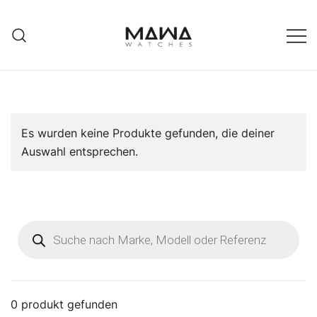
Zum
Inhalt
springen
MAWATCHES
Ihre Zeit, Ihr Stil.
Es wurden keine Produkte gefunden, die deiner
Auswahl entsprechen.
Products
search
0
produkt gefunden