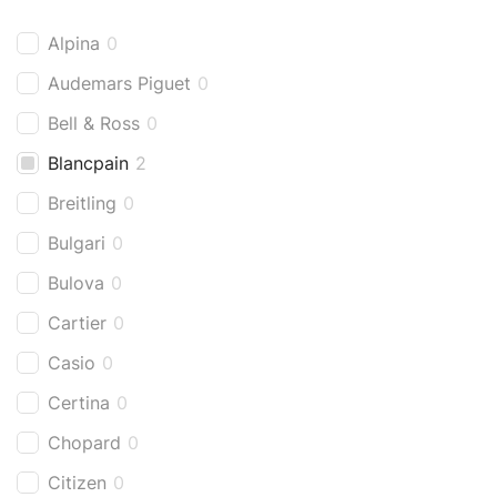
Alpina
0
Audemars Piguet
0
Bell & Ross
0
Blancpain
2
Breitling
0
Bulgari
0
Bulova
0
Cartier
0
Casio
0
Certina
0
Chopard
0
Citizen
0