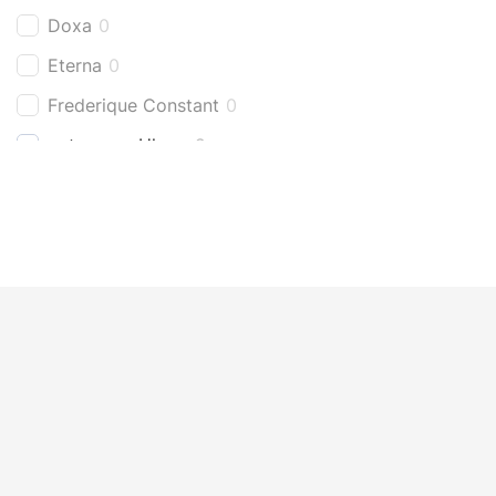
Doxa
0
Eterna
0
Frederique Constant
0
getragene Uhren
2
Girard Perregaux
0
Grand Seiko
0
Hamilton
0
Hublot
0
IWC
0
Jaeger-LeCoultre
0
Laco
0
Limitierte Uhren
0