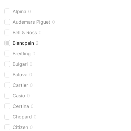
Alpina
0
Audemars Piguet
0
Bell & Ross
0
Blancpain
2
Breitling
0
Bulgari
0
Bulova
0
Cartier
0
Casio
0
Certina
0
Chopard
0
Citizen
0