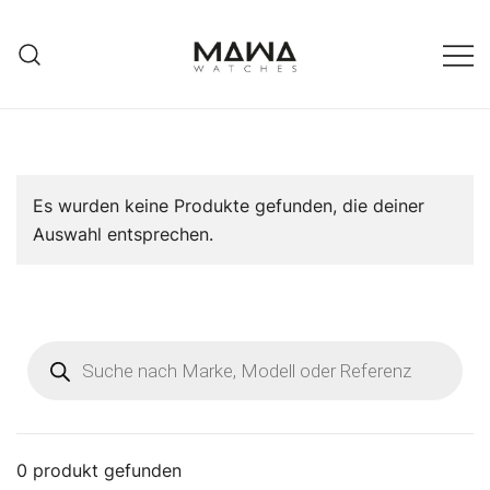
Zum
Inhalt
springen
MAWATCHES
Ihre Zeit, Ihr Stil.
Es wurden keine Produkte gefunden, die deiner
Auswahl entsprechen.
Products
search
0
produkt gefunden