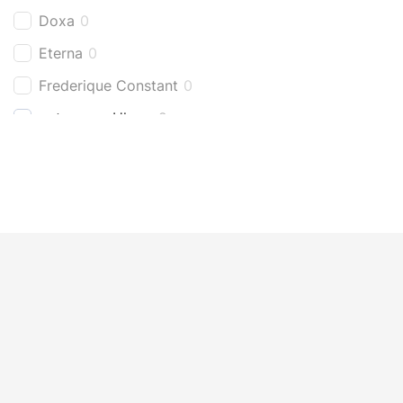
Doxa
0
Eterna
0
Frederique Constant
0
getragene Uhren
2
Girard Perregaux
0
Grand Seiko
0
Hamilton
0
Hublot
0
IWC
0
Jaeger-LeCoultre
0
Laco
0
Limitierte Uhren
0