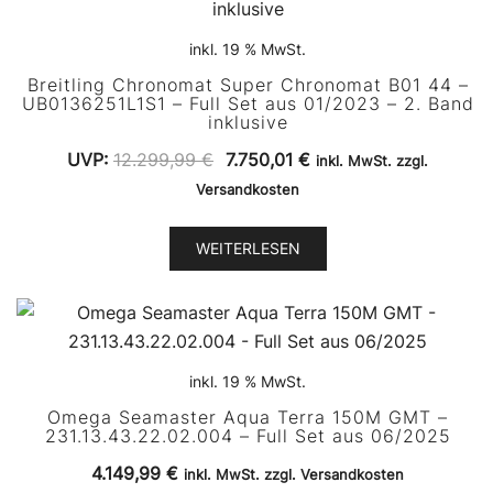
inkl. 19 % MwSt.
Breitling Chronomat Super Chronomat B01 44 –
UB0136251L1S1 – Full Set aus 01/2023 – 2. Band
inklusive
Ursprünglicher
Aktueller
UVP:
12.299,99
€
7.750,01
€
inkl. MwSt. zzgl.
Preis
Preis
Versandkosten
war:
ist:
12.299,99 €
7.750,01 €.
WEITERLESEN
inkl. 19 % MwSt.
Omega Seamaster Aqua Terra 150M GMT –
231.13.43.22.02.004 – Full Set aus 06/2025
4.149,99
€
inkl. MwSt. zzgl. Versandkosten