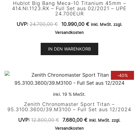
Hublot Big Bang Meca-10 Titanium 45mm –
414.NI.1123.RX – Full Set aus 02/2021 – UPE
24.700EUR
Ursprünglicher
Aktueller
UVP:
24.700,00
€
10.990,00
€
inkl. MwSt. zzgl.
Preis
Preis
Versandkosten
war:
ist:
24.700,00 €
10.990,00 €.
IN DEN WARENKORB
-40%
inkl. 19 % MwSt.
Zenith Chronomaster Sport Titan –
95.3100.3600/39.M3100 – Full Set aus 12/2024
Ursprünglicher
Aktueller
UVP:
12.800,00
€
7.680,00
€
inkl. MwSt. zzgl.
Preis
Preis
Versandkosten
war:
ist: