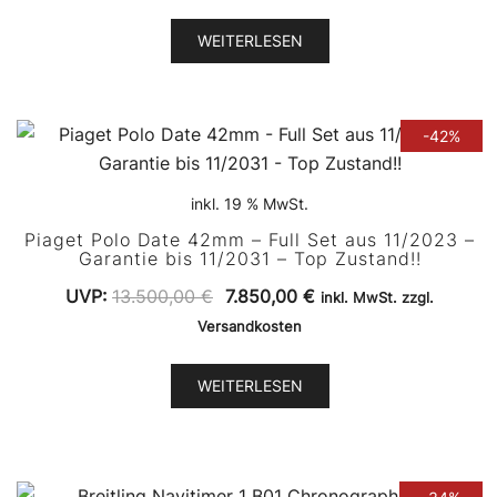
WEITERLESEN
-42%
inkl. 19 % MwSt.
Piaget Polo Date 42mm – Full Set aus 11/2023 –
Garantie bis 11/2031 – Top Zustand!!
Ursprünglicher
Aktueller
UVP:
13.500,00
€
7.850,00
€
inkl. MwSt. zzgl.
Preis
Preis
Versandkosten
war:
ist:
13.500,00 €
7.850,00 €.
WEITERLESEN