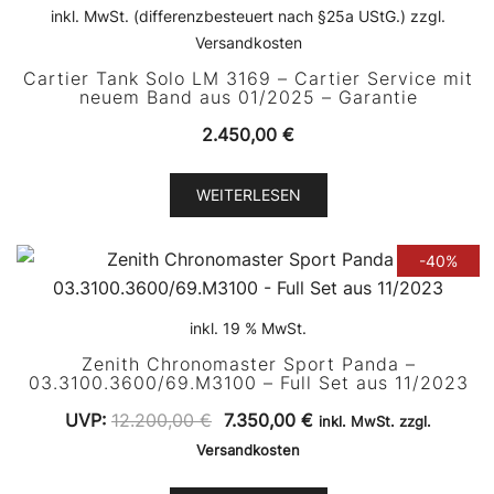
inkl. MwSt. (differenzbesteuert nach §25a UStG.) zzgl.
Versandkosten
Cartier Tank Solo LM 3169 – Cartier Service mit
neuem Band aus 01/2025 – Garantie
2.450,00
€
WEITERLESEN
-40%
inkl. 19 % MwSt.
Zenith Chronomaster Sport Panda –
03.3100.3600/69.M3100 – Full Set aus 11/2023
Ursprünglicher
Aktueller
UVP:
12.200,00
€
7.350,00
€
inkl. MwSt. zzgl.
Preis
Preis
Versandkosten
war:
ist: