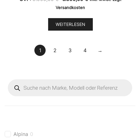
Preis
Preis
Versandkosten
war:
ist:
9.900,00 €
6.990,00 €.
WEITERLESEN
1
2
3
4
→
Products
search
Alpina
0