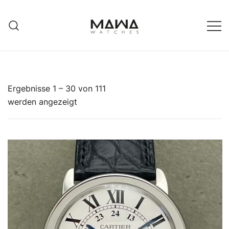
Zum
Inhalt
springen
MAWATCHES
Ihre Zeit, Ihr Stil.
Ergebnisse 1 – 30 von 111
Nach
werden angezeigt
Aktualität
sortiert