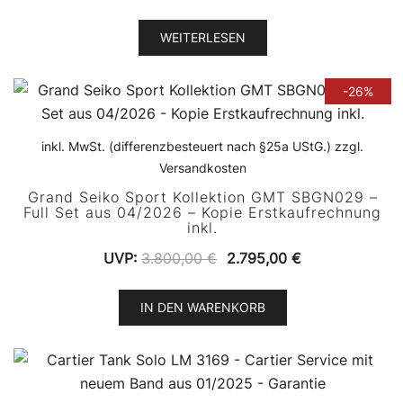
war:
ist:
11.499,99 €
7.995,00 €.
WEITERLESEN
-26%
inkl. MwSt. (differenzbesteuert nach §25a UStG.) zzgl.
Versandkosten
Grand Seiko Sport Kollektion GMT SBGN029 –
Full Set aus 04/2026 – Kopie Erstkaufrechnung
inkl.
Ursprünglicher
Aktueller
UVP:
3.800,00
€
2.795,00
€
Preis
Preis
war:
ist:
IN DEN WARENKORB
3.800,00 €
2.795,00 €.