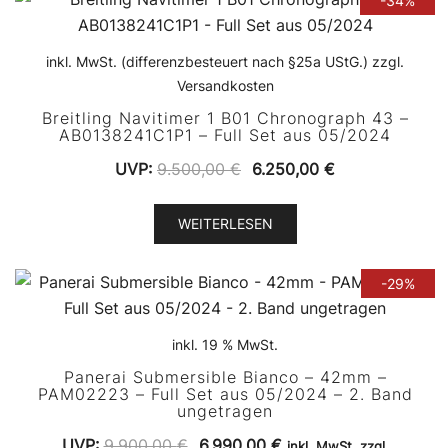
-34%
inkl. MwSt. (differenzbesteuert nach §25a UStG.) zzgl.
Versandkosten
Breitling Navitimer 1 B01 Chronograph 43 –
AB0138241C1P1 – Full Set aus 05/2024
Ursprünglicher
Aktueller
UVP:
9.500,00
€
6.250,00
€
Preis
Preis
war:
ist:
WEITERLESEN
9.500,00 €
6.250,00 €.
-29%
inkl. 19 % MwSt.
Panerai Submersible Bianco – 42mm –
PAM02223 – Full Set aus 05/2024 – 2. Band
ungetragen
Ursprünglicher
Aktueller
UVP:
9.900,00
€
6.990,00
€
inkl. MwSt. zzgl.