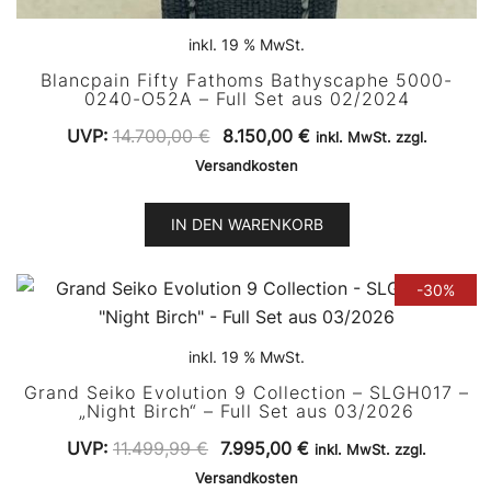
inkl. 19 % MwSt.
Blancpain Fifty Fathoms Bathyscaphe 5000-
0240-O52A – Full Set aus 02/2024
Ursprünglicher
Aktueller
UVP:
14.700,00
€
8.150,00
€
inkl. MwSt. zzgl.
Preis
Preis
Versandkosten
war:
ist:
14.700,00 €
8.150,00 €.
IN DEN WARENKORB
-30%
inkl. 19 % MwSt.
Grand Seiko Evolution 9 Collection – SLGH017 –
„Night Birch“ – Full Set aus 03/2026
Ursprünglicher
Aktueller
UVP:
11.499,99
€
7.995,00
€
inkl. MwSt. zzgl.
Preis
Preis
Versandkosten