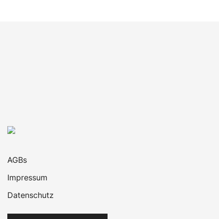
Jaeger-LeCoultre
2
Laco
0
Limitierte Uhren
7
Longines
0
Luminox
0
Maurice Lacroix
0
Mido
0
Montblanc
0
neue/ungetragene Uhren
0
Nomos
0
AGBs
Omega
13
Impressum
Oris
1
Datenschutz
Panerai
3