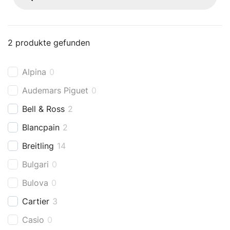
2
produkte gefunden
Alpina
0
Audemars Piguet
0
Bell & Ross
2
Blancpain
2
Breitling
14
Bulgari
0
Bulova
0
Cartier
3
Casio
0