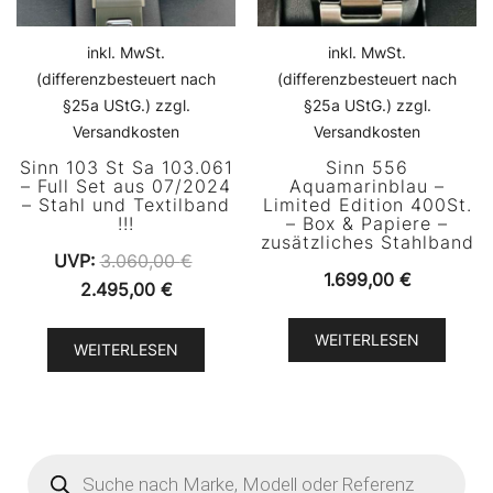
inkl. MwSt.
inkl. MwSt.
(differenzbesteuert nach
(differenzbesteuert nach
§25a UStG.) zzgl.
§25a UStG.) zzgl.
Versandkosten
Versandkosten
Sinn 103 St Sa 103.061
Sinn 556
– Full Set aus 07/2024
Aquamarinblau –
– Stahl und Textilband
Limited Edition 400St.
!!!
– Box & Papiere –
zusätzliches Stahlband
UVP:
3.060,00
€
1.699,00
€
Ursprünglicher
Aktueller
2.495,00
€
Preis
Preis
WEITERLESEN
war:
ist:
WEITERLESEN
3.060,00 €
2.495,00 €.
Products
search