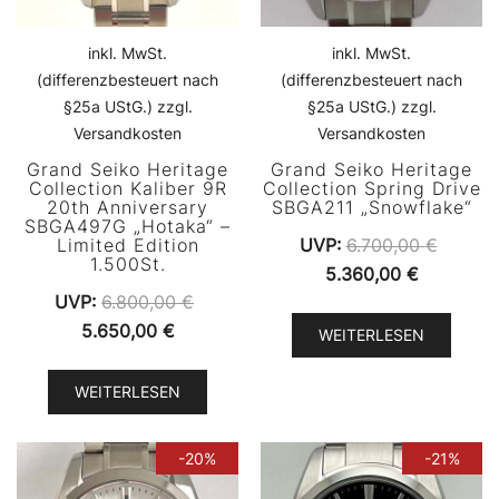
inkl. MwSt.
inkl. MwSt.
(differenzbesteuert nach
(differenzbesteuert nach
§25a UStG.) zzgl.
§25a UStG.) zzgl.
Versandkosten
Versandkosten
Grand Seiko Heritage
Grand Seiko Heritage
Collection Kaliber 9R
Collection Spring Drive
20th Anniversary
SBGA211 „Snowflake“
SBGA497G „Hotaka“ –
Limited Edition
UVP:
6.700,00
€
1.500St.
Ursprünglicher
Aktueller
5.360,00
€
UVP:
6.800,00
€
Preis
Preis
Ursprünglicher
Aktueller
5.650,00
€
war:
ist:
WEITERLESEN
Preis
Preis
6.700,00 €
5.360,00 
war:
ist:
WEITERLESEN
6.800,00 €
5.650,00 €.
-20%
-21%