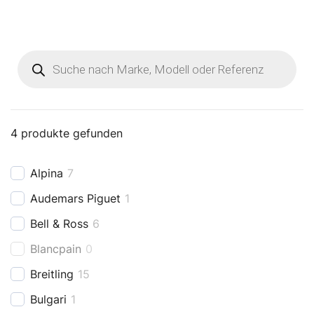
Products
search
4
produkte gefunden
Alpina
7
Audemars Piguet
1
Bell & Ross
6
Blancpain
0
Breitling
15
Bulgari
1