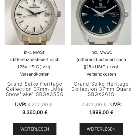
inkl. MwSt.
inkl. MwSt.
(differenzbesteuert nach
(differenzbesteuert nach
§25a UStG.) zzgl.
§25a UStG.) zzgl.
Versandkosten
Versandkosten
Grand Seiko Heritage
Grand Seiko Heritage
Collection 37mm „Mini
Collection 37mm Quarz
Snowflake“ SBGX355G
SBGX261G
Ursprüngli
UVP:
4.200,00
€
2.400,00
€
UVP:
Ursprünglicher
Aktueller
Preis
Aktueller
3.360,00
€
1.899,00
€
Preis
Preis
war:
Preis
war:
ist:
2.400,00 €
ist:
WEITERLESEN
WEITERLESEN
4.200,00 €
3.360,00 €.
1.899,00 