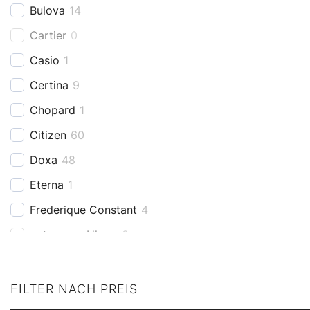
Bulova
14
Cartier
0
Casio
1
Certina
9
Chopard
1
Citizen
60
Doxa
48
Eterna
1
Frederique Constant
4
getragene Uhren
0
Girard Perregaux
2
Grand Seiko
4
FILTER NACH PREIS
Hamilton
0