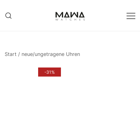
Zum
Inhalt
springen
MAWATCHES
Ihre Zeit, Ihr Stil.
Start
/
neue/ungetragene Uhren
-31%