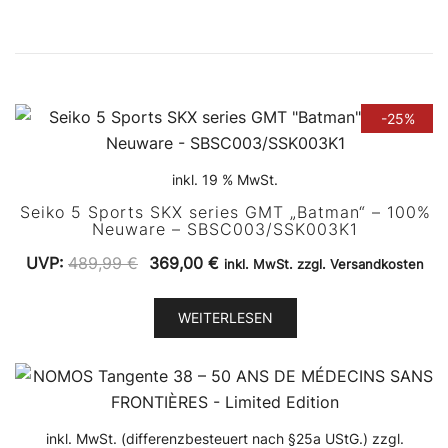
-25%
inkl. 19 % MwSt.
Seiko 5 Sports SKX series GMT „Batman“ – 100%
Neuware – SBSC003/SSK003K1
Ursprünglicher
Aktueller
UVP:
489,99
€
369,00
€
inkl. MwSt. zzgl. Versandkosten
Preis
Preis
war:
ist:
WEITERLESEN
489,99 €
369,00 €.
inkl. MwSt. (differenzbesteuert nach §25a UStG.) zzgl.