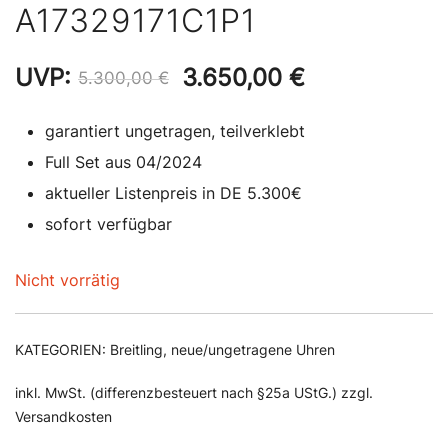
A17329171C1P1
Ursprünglicher
Aktueller
UVP:
3.650,00
€
5.300,00
€
Preis
Preis
garantiert ungetragen, teilverklebt
war:
ist:
Full Set aus 04/2024
5.300,00 €
3.650,00 €.
aktueller Listenpreis in DE 5.300€
sofort verfügbar
Nicht vorrätig
KATEGORIEN:
Breitling
,
neue/ungetragene Uhren
inkl. MwSt. (differenzbesteuert nach §25a UStG.) zzgl.
Versandkosten