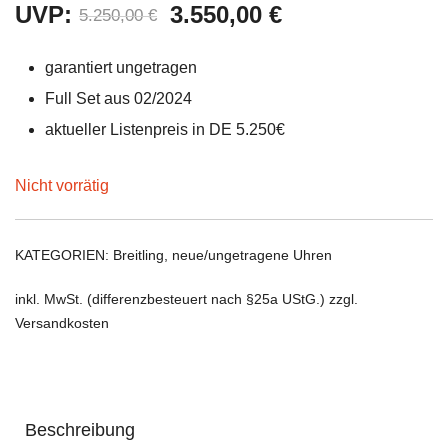
Ursprünglicher
Aktueller
UVP:
3.550,00
€
5.250,00
€
Preis
Preis
garantiert ungetragen
war:
ist:
Full Set aus 02/2024
5.250,00 €
3.550,00 €.
aktueller Listenpreis in DE 5.250€
Nicht vorrätig
KATEGORIEN:
Breitling
,
neue/ungetragene Uhren
inkl. MwSt. (differenzbesteuert nach §25a UStG.) zzgl.
Versandkosten
Beschreibung