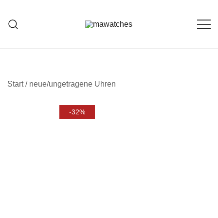
Zum
Inhalt
springen
MAWATCHES
Ihre Zeit, Ihr Stil.
Start
/
neue/ungetragene Uhren
-32%