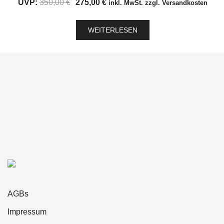
Ursprünglicher
Aktueller
UVP:
350,00
€
275,00
€
inkl. MwSt. zzgl. Versandkosten
Preis
Preis
war:
ist:
WEITERLESEN
350,00 €
275,00 €.
AGBs
Impressum