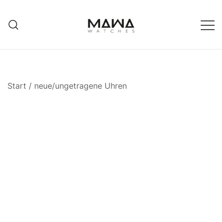
Zum
Inhalt
springen
MAWATCHES
Ihre Zeit, Ihr Stil.
Start
/
neue/ungetragene Uhren