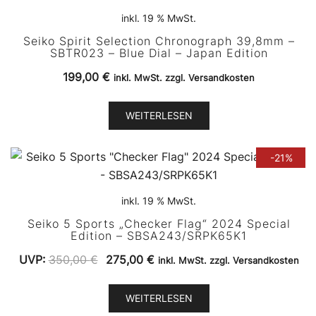
inkl. 19 % MwSt.
Seiko Spirit Selection Chronograph 39,8mm –
SBTR023 – Blue Dial – Japan Edition
199,00
€
inkl. MwSt. zzgl. Versandkosten
WEITERLESEN
-21%
inkl. 19 % MwSt.
Seiko 5 Sports „Checker Flag“ 2024 Special
Edition – SBSA243/SRPK65K1
Ursprünglicher
Aktueller
UVP:
350,00
€
275,00
€
inkl. MwSt. zzgl. Versandkosten
Preis
Preis
war:
ist:
WEITERLESEN
350,00 €
275,00 €.