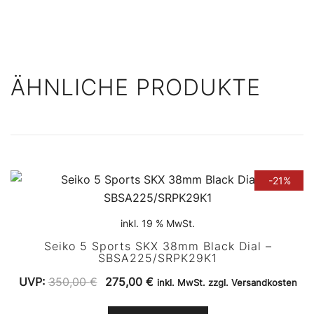
ÄHNLICHE PRODUKTE
-21%
inkl. 19 % MwSt.
Seiko 5 Sports SKX 38mm Black Dial –
SBSA225/SRPK29K1
Ursprünglicher
Aktueller
UVP:
350,00
€
275,00
€
inkl. MwSt. zzgl. Versandkosten
Preis
Preis