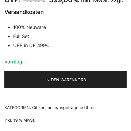
inkl. MwSt. zzgl.
Preis
Preis
Versandkosten
war:
ist:
100% Neuware
499,00 €
399,00 €.
Full Set
UPE in DE 499€
Vorrätig
IN DEN WARENKORB
KATEGORIEN:
Citizen
,
neue/ungetragene Uhren
inkl. 19 % MwSt.