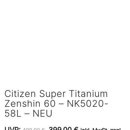
Citizen Super Titanium
Zenshin 60 – NK5020-
58L – NEU
Ursprünglicher
Aktueller
UVP:
399,00
€
499,00
€