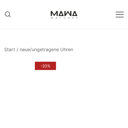
Zum
Inhalt
springen
MAWATCHES
Ihre Zeit, Ihr Stil.
Start
/
neue/ungetragene Uhren
-20%