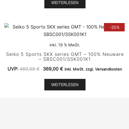
war:
ist:
WEITERLESEN
350,00 €
275,00 €.
-25%
inkl. 19 % MwSt.
Seiko 5 Sports SKX series GMT – 100% Neuware
– SBSC001/SSK001K1
Ursprünglicher
Aktueller
UVP:
489,99
€
369,00
€
inkl. MwSt. zzgl. Versandkosten
Preis
Preis
war:
ist:
WEITERLESEN
489,99 €
369,00 €.