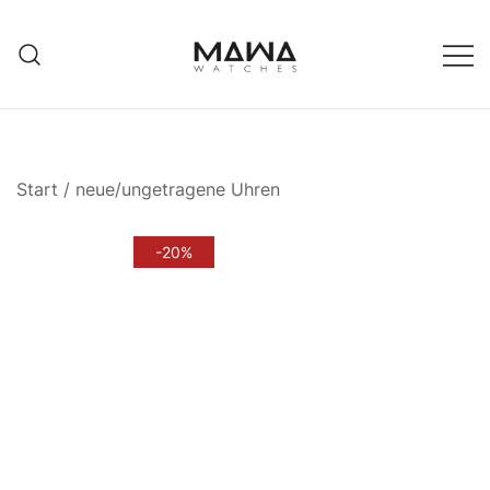
Zum
Inhalt
springen
MAWATCHES
Ihre Zeit, Ihr Stil.
Start
/
neue/ungetragene Uhren
-20%