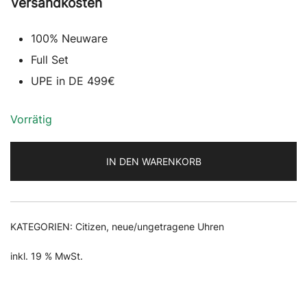
Preis
Preis
Versandkosten
war:
ist:
100% Neuware
499,00 €
399,00 €.
Full Set
UPE in DE 499€
Vorrätig
IN DEN WARENKORB
KATEGORIEN:
Citizen
,
neue/ungetragene Uhren
inkl. 19 % MwSt.