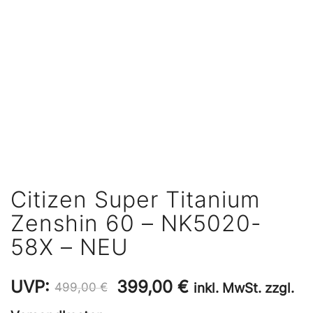
Citizen Super Titanium
Zenshin 60 – NK5020-
58X – NEU
Ursprünglicher
Aktueller
UVP:
399,00
€
inkl. MwSt. zzgl.
499,00
€