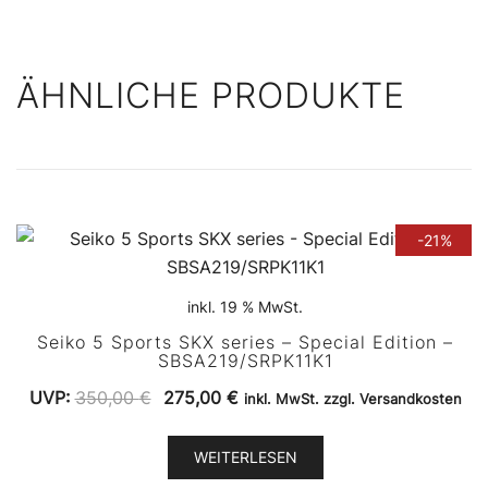
ÄHNLICHE PRODUKTE
-21%
inkl. 19 % MwSt.
Seiko 5 Sports SKX series – Special Edition –
SBSA219/SRPK11K1
Ursprünglicher
Aktueller
UVP:
350,00
€
275,00
€
inkl. MwSt. zzgl. Versandkosten
Preis
Preis
war:
ist:
WEITERLESEN
350,00 €
275,00 €.