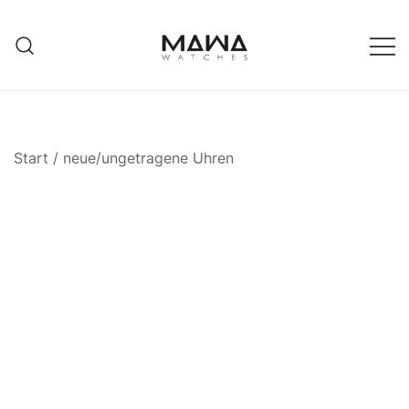
Zum
Inhalt
springen
MAWATCHES
Ihre Zeit, Ihr Stil.
Start
/
neue/ungetragene Uhren