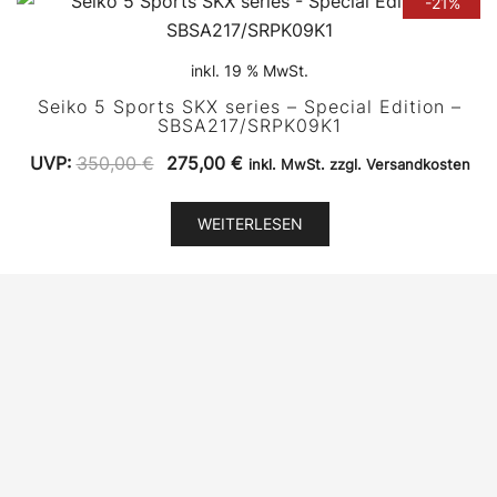
-21%
inkl. 19 % MwSt.
Seiko 5 Sports SKX series – Special Edition –
SBSA217/SRPK09K1
Ursprünglicher
Aktueller
UVP:
350,00
€
275,00
€
inkl. MwSt. zzgl. Versandkosten
Preis
Preis
war:
ist:
WEITERLESEN
350,00 €
275,00 €.