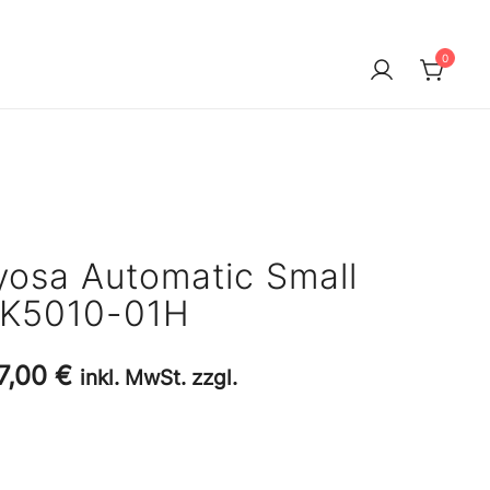
0
yosa Automatic Small
NK5010-01H
sprünglicher
Aktueller
7,00
€
inkl. MwSt. zzgl.
eis
Preis
r:
ist: