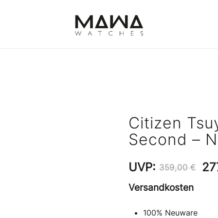
MAWATCHES
Ihre Zeit, Ihr Stil.
Citizen Tsu
Second – 
Ur
UVP:
27
359,00
€
Pr
Versandkosten
wa
100% Neuware