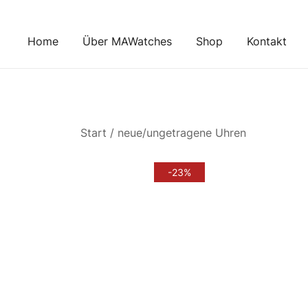
Zum
Inhalt
Home
Über MAWatches
Shop
Kontakt
springen
Start
/
neue/ungetragene Uhren
-23%