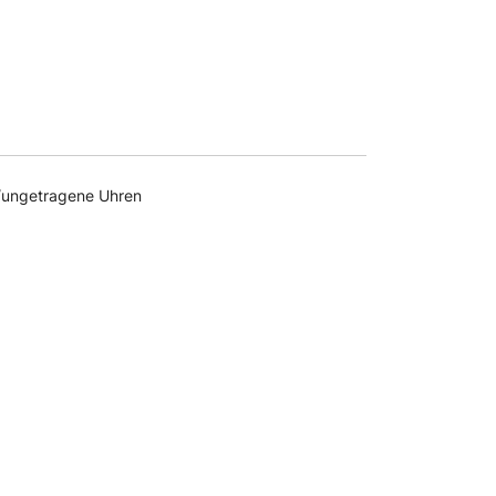
9,00 €
277,00 €.
/ungetragene Uhren