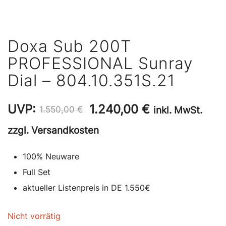
Doxa Sub 200T
PROFESSIONAL Sunray
Dial – 804.10.351S.21
Ursprünglicher
Aktueller
UVP:
1.240,00
€
inkl. MwSt.
1.550,00
€
Preis
Preis
zzgl. Versandkosten
war:
ist:
100% Neuware
1.550,00 €
1.240,00 €.
Full Set
aktueller Listenpreis in DE 1.550€
Nicht vorrätig