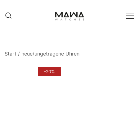
Zum
Inhalt
springen
MAWATCHES
Ihre Zeit, Ihr Stil.
Start
/
neue/ungetragene Uhren
-20%