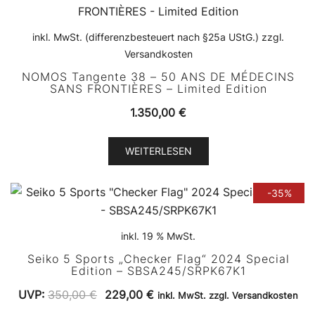
inkl. MwSt. (differenzbesteuert nach §25a UStG.) zzgl.
Versandkosten
NOMOS Tangente 38 – 50 ANS DE MÉDECINS
SANS FRONTIÈRES – Limited Edition
1.350,00
€
WEITERLESEN
-35%
inkl. 19 % MwSt.
Seiko 5 Sports „Checker Flag“ 2024 Special
Edition – SBSA245/SRPK67K1
Ursprünglicher
Aktueller
UVP:
350,00
€
229,00
€
inkl. MwSt. zzgl. Versandkosten
Preis
Preis