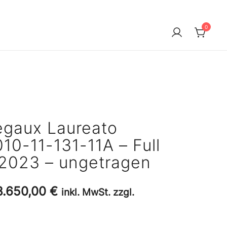
0
egaux Laureato
0-11-131-11A – Full
/2023 – ungetragen
Ursprünglicher
Aktueller
8.650,00
€
inkl. MwSt. zzgl.
Preis
Preis