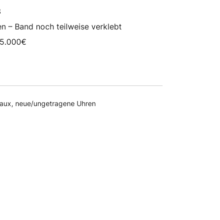
war:
ist:
3
15.000,00 €
8.650,00 €.
en – Band noch teilweise verklebt
15.000€
gaux
,
neue/ungetragene Uhren