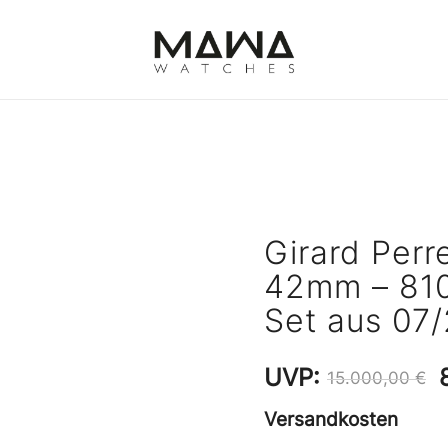
MAWATCHES
Ihre Zeit, Ihr Stil.
Girard Perr
42mm – 8101
Set aus 07
UVP:
15.000,00
€
Versandkosten