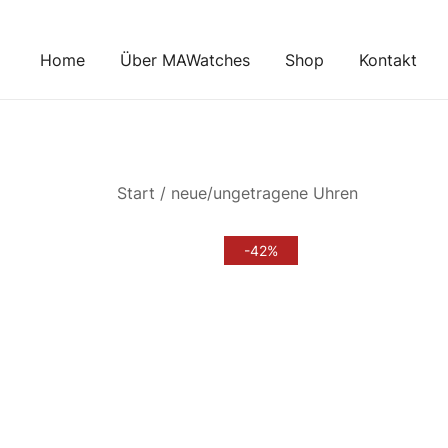
Zum
Inhalt
Home
Über MAWatches
Shop
Kontakt
springen
Start
/
neue/ungetragene Uhren
-42%