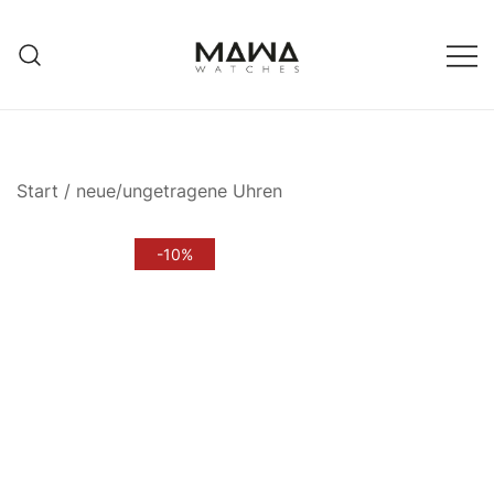
Zum
Inhalt
springen
MAWATCHES
Ihre Zeit, Ihr Stil.
Start
/
neue/ungetragene Uhren
-10%