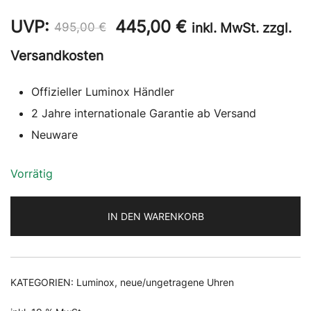
Ursprünglicher
Aktueller
UVP:
445,00
€
inkl. MwSt. zzgl.
495,00
€
Preis
Preis
Versandkosten
war:
ist:
Offizieller Luminox Händler
495,00 €
445,00 €.
2 Jahre internationale Garantie ab Versand
Neuware
Vorrätig
IN DEN WARENKORB
KATEGORIEN:
Luminox
,
neue/ungetragene Uhren