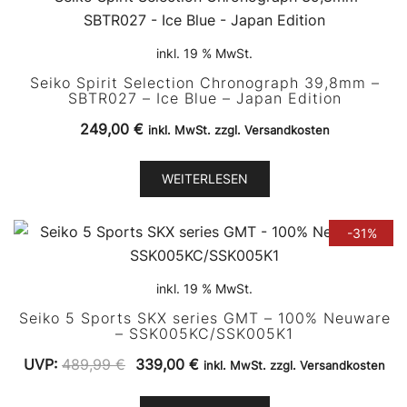
inkl. 19 % MwSt.
Seiko Spirit Selection Chronograph 39,8mm –
SBTR027 – Ice Blue – Japan Edition
249,00
€
inkl. MwSt. zzgl. Versandkosten
WEITERLESEN
-31%
inkl. 19 % MwSt.
Seiko 5 Sports SKX series GMT – 100% Neuware
– SSK005KC/SSK005K1
Ursprünglicher
Aktueller
UVP:
489,99
€
339,00
€
inkl. MwSt. zzgl. Versandkosten
Preis
Preis