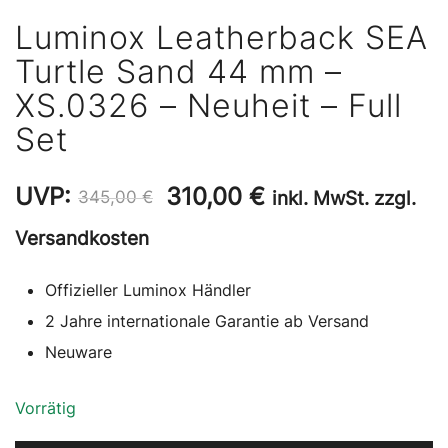
Luminox Leatherback SEA
Turtle Sand 44 mm –
XS.0326 – Neuheit – Full
Set
Ursprünglicher
Aktueller
UVP:
310,00
€
inkl. MwSt. zzgl.
345,00
€
Preis
Preis
Versandkosten
war:
ist:
Offizieller Luminox Händler
345,00 €
310,00 €.
2 Jahre internationale Garantie ab Versand
Neuware
Vorrätig