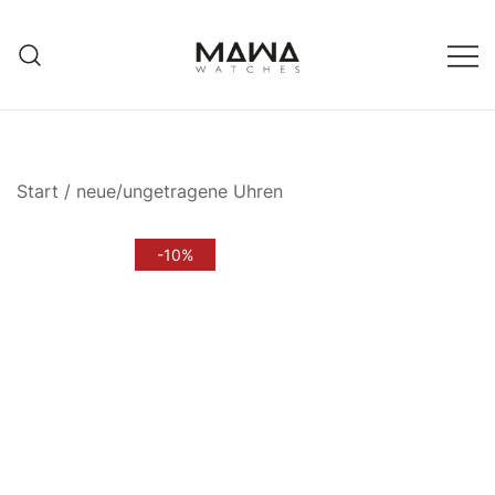
Zum
Inhalt
springen
MAWATCHES
Ihre Zeit, Ihr Stil.
Start
/
neue/ungetragene Uhren
-10%