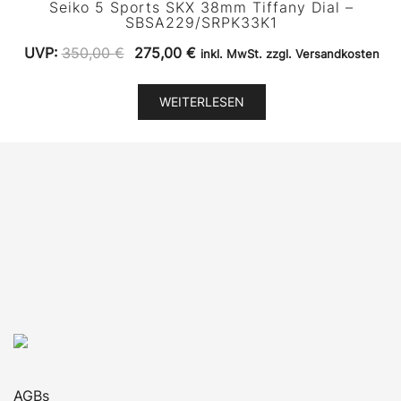
Seiko 5 Sports SKX 38mm Tiffany Dial –
SBSA229/SRPK33K1
Ursprünglicher
Aktueller
UVP:
350,00
€
275,00
€
inkl. MwSt. zzgl. Versandkosten
Preis
Preis
war:
ist:
WEITERLESEN
350,00 €
275,00 €.
AGBs