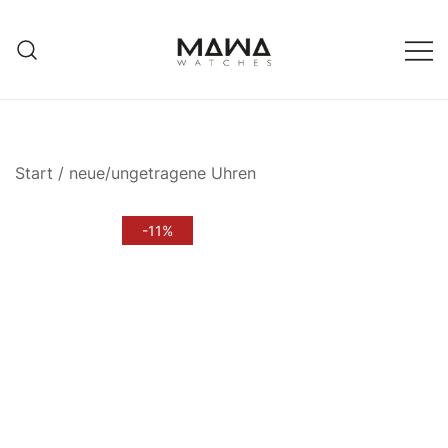
Zum
Inhalt
springen
MAWATCHES
Ihre Zeit, Ihr Stil.
Start
/
neue/ungetragene Uhren
-11%