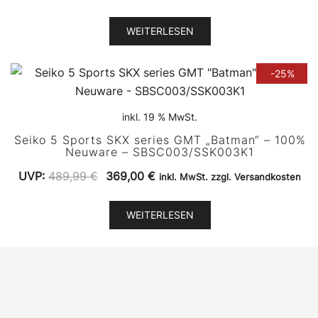
Preis
Preis
war:
ist:
WEITERLESEN
350,00 €
275,00 €.
-25%
inkl. 19 % MwSt.
Seiko 5 Sports SKX series GMT „Batman“ – 100%
Neuware – SBSC003/SSK003K1
Ursprünglicher
Aktueller
UVP:
489,99
€
369,00
€
inkl. MwSt. zzgl. Versandkosten
Preis
Preis
war:
ist:
WEITERLESEN
489,99 €
369,00 €.