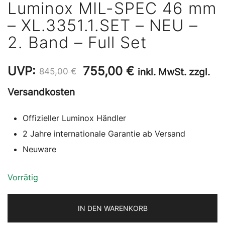
Luminox MIL-SPEC 46 mm
– XL.3351.1.SET – NEU –
2. Band – Full Set
Ursprünglicher
Aktueller
UVP:
755,00
€
inkl. MwSt. zzgl.
845,00
€
Preis
Preis
Versandkosten
war:
ist:
Offizieller Luminox Händler
845,00 €
755,00 €.
2 Jahre internationale Garantie ab Versand
Neuware
Vorrätig
IN DEN WARENKORB