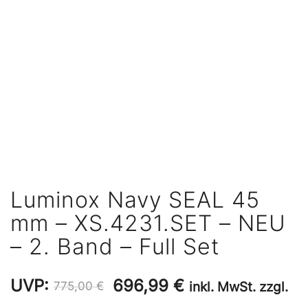
Luminox Navy SEAL 45
mm – XS.4231.SET – NEU
– 2. Band – Full Set
Ursprünglicher
Aktueller
UVP:
696,99
€
inkl. MwSt. zzgl.
775,00
€