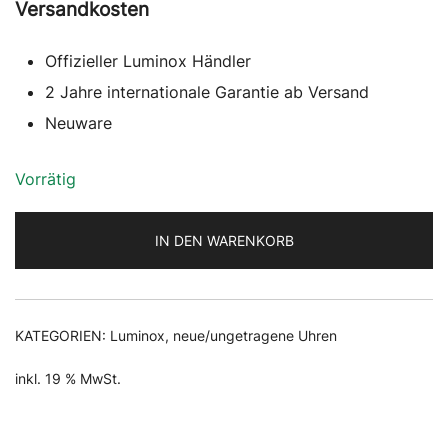
Preis
Preis
Versandkosten
war:
ist:
Offizieller Luminox Händler
775,00 €
696,99 €.
2 Jahre internationale Garantie ab Versand
Neuware
Vorrätig
IN DEN WARENKORB
KATEGORIEN:
Luminox
,
neue/ungetragene Uhren
inkl. 19 % MwSt.