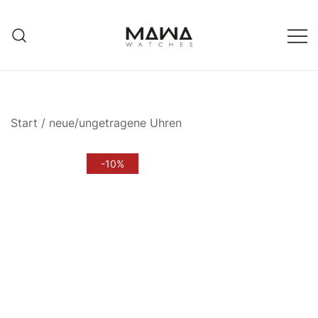
Zum
Inhalt
springen
MAWATCHES
Ihre Zeit, Ihr Stil.
Start
/
neue/ungetragene Uhren
-10%