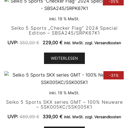
-35%
inkl. 19 % MwSt.
Seiko 5 Sports „Checker Flag“ 2024 Special
Edition – SBSA245/SRPK67K1
Ursprünglicher
Aktueller
UVP:
350,00
€
229,00
€
inkl. MwSt. zzgl. Versandkosten
Preis
Preis
war:
ist:
WEITERLESEN
350,00 €
229,00 €.
-31%
inkl. 19 % MwSt.
Seiko 5 Sports SKX series GMT – 100% Neuware
– SSK005KC/SSK005K1
Ursprünglicher
Aktueller
UVP:
489,99
€
339,00
€
inkl. MwSt. zzgl. Versandkosten
Preis
Preis