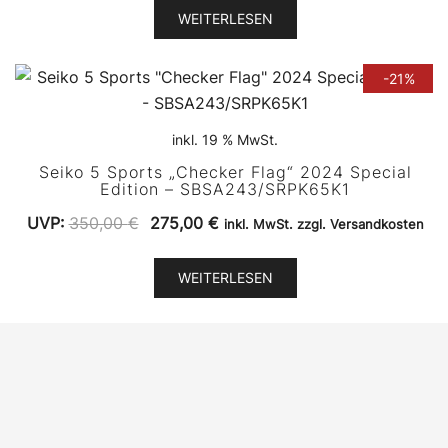
war:
ist:
WEITERLESEN
350,00 €
275,00 €.
-21%
inkl. 19 % MwSt.
Seiko 5 Sports „Checker Flag“ 2024 Special
Edition – SBSA243/SRPK65K1
Ursprünglicher
Aktueller
UVP:
350,00
€
275,00
€
inkl. MwSt. zzgl. Versandkosten
Preis
Preis
war:
ist:
WEITERLESEN
350,00 €
275,00 €.