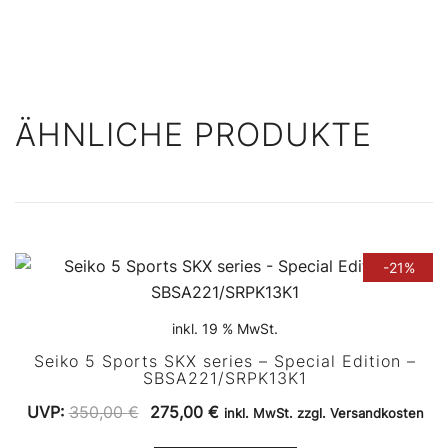
ÄHNLICHE PRODUKTE
-21%
inkl. 19 % MwSt.
Seiko 5 Sports SKX series – Special Edition –
SBSA221/SRPK13K1
Ursprünglicher
Aktueller
UVP:
350,00
€
275,00
€
inkl. MwSt. zzgl. Versandkosten
Preis
Preis