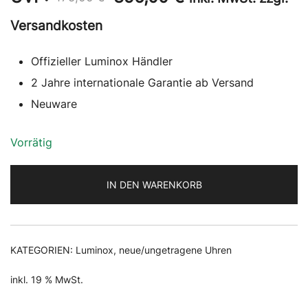
Preis
Preis
Versandkosten
war:
ist:
Offizieller Luminox Händler
475,00 €
356,00 €.
2 Jahre internationale Garantie ab Versand
Neuware
Vorrätig
IN DEN WARENKORB
KATEGORIEN:
Luminox
,
neue/ungetragene Uhren
inkl. 19 % MwSt.