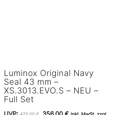
Luminox Original Navy
Seal 43 mm –
XS.3013.EVO.S – NEU –
Full Set
Ursprünglicher
Aktueller
UVP:
356,00
€
inkl. MwSt. zzgl.
475,00
€