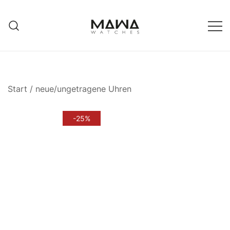
Zum
Inhalt
springen
MAWATCHES
Ihre Zeit, Ihr Stil.
Start
/
neue/ungetragene Uhren
-25%