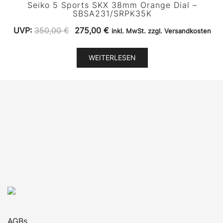
Seiko 5 Sports SKX 38mm Orange Dial –
SBSA231/SRPK35K
Ursprünglicher
Aktueller
UVP:
350,00
€
275,00
€
inkl. MwSt. zzgl. Versandkosten
Preis
Preis
war:
ist:
WEITERLESEN
350,00 €
275,00 €.
AGBs