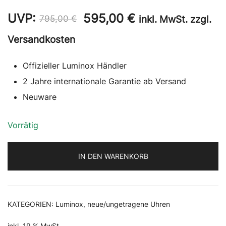
Ursprünglicher
Aktueller
UVP:
595,00
€
inkl. MwSt. zzgl.
795,00
€
Preis
Preis
Versandkosten
war:
ist:
Offizieller Luminox Händler
795,00 €
595,00 €.
2 Jahre internationale Garantie ab Versand
Neuware
Vorrätig
IN DEN WARENKORB
KATEGORIEN:
Luminox
,
neue/ungetragene Uhren
inkl. 19 % MwSt.