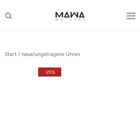
Zum
Inhalt
springen
MAWATCHES
Ihre Zeit, Ihr Stil.
Start
/
neue/ungetragene Uhren
-25%