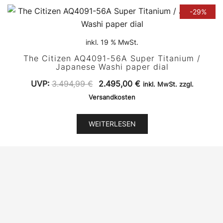
-29%
inkl. 19 % MwSt.
The Citizen AQ4091-56A Super Titanium /
Japanese Washi paper dial
Ursprünglicher
Aktueller
UVP:
3.494,99
€
2.495,00
€
inkl. MwSt. zzgl.
Preis
Preis
Versandkosten
war:
ist:
3.494,99 €
2.495,00 €.
WEITERLESEN