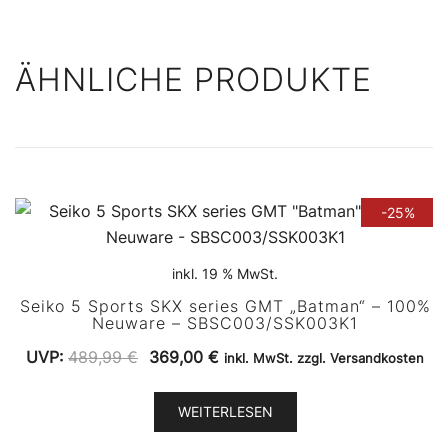
ÄHNLICHE PRODUKTE
-25%
inkl. 19 % MwSt.
Seiko 5 Sports SKX series GMT „Batman“ – 100%
Neuware – SBSC003/SSK003K1
Ursprünglicher
Aktueller
UVP:
489,99
€
369,00
€
inkl. MwSt. zzgl. Versandkosten
Preis
Preis
war:
ist:
WEITERLESEN
489,99 €
369,00 €.