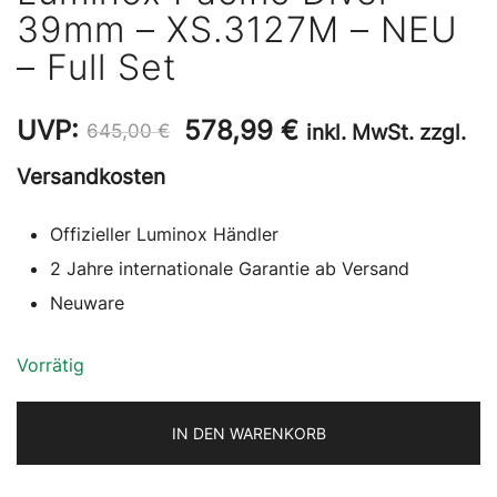
39mm – XS.3127M – NEU
– Full Set
Ursprünglicher
Aktueller
UVP:
578,99
€
inkl. MwSt. zzgl.
645,00
€
Preis
Preis
Versandkosten
war:
ist:
Offizieller Luminox Händler
645,00 €
578,99 €.
2 Jahre internationale Garantie ab Versand
Neuware
Vorrätig
IN DEN WARENKORB