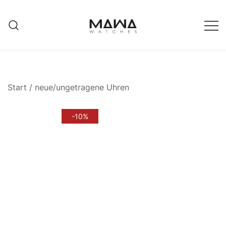
Zum
Inhalt
springen
MAWATCHES
Ihre Zeit, Ihr Stil.
Start
/
neue/ungetragene Uhren
-10%