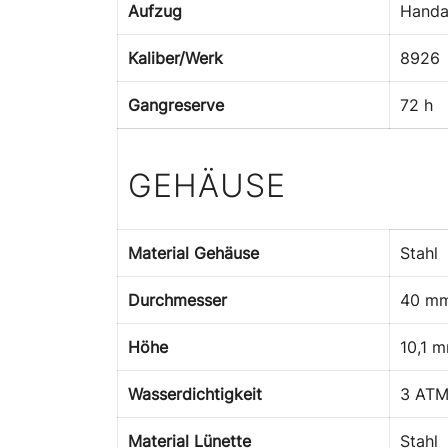
Aufzug
Handa
Kaliber/Werk
8926
Gangreserve
72 h
GEHÄUSE
Material Gehäuse
Stahl
Durchmesser
40 m
Höhe
10,1 
Wasserdichtigkeit
3 AT
Material Lünette
Stahl