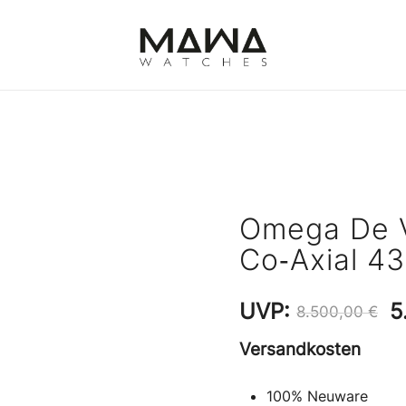
MAWATCHES
Ihre Zeit, Ihr Stil.
Omega De V
Co‑Axial 43
U
UVP:
5
8.500,00
€
P
Versandkosten
w
100% Neuware