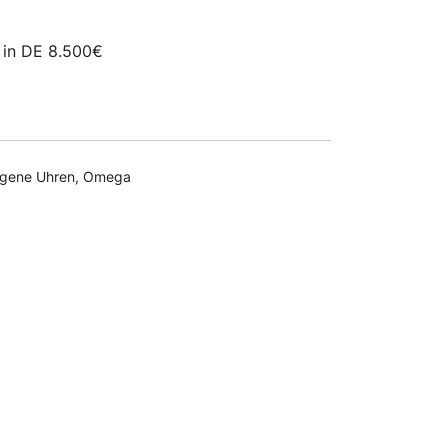
.500,00 €
5.961,00 €.
s in DE 8.500€
agene Uhren
,
Omega