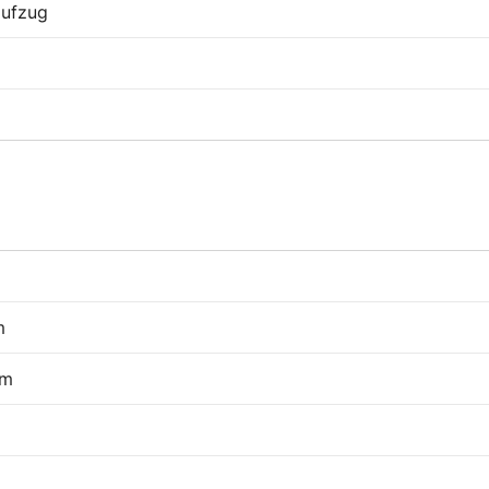
ufzug
m
mm
M