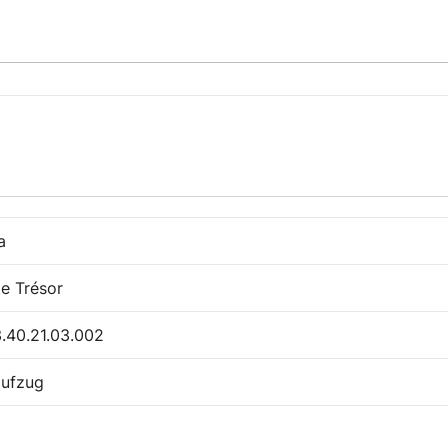
a
le Trésor
.40.21.03.002
ufzug