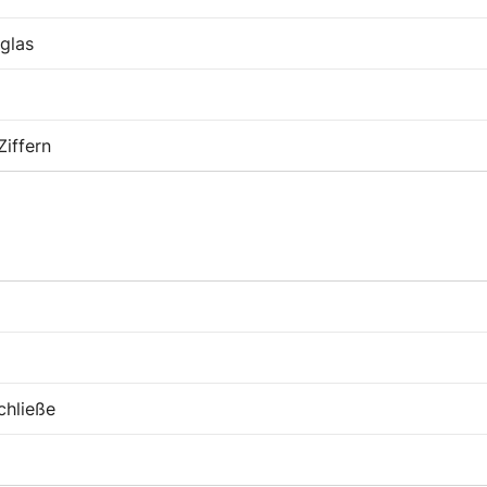
glas
Ziffern
chließe