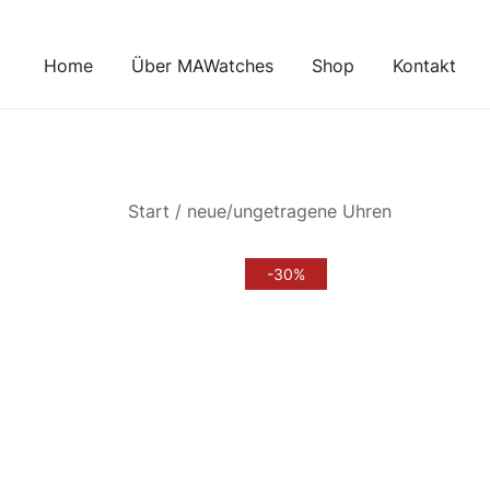
Zum
Inhalt
Home
Über MAWatches
Shop
Kontakt
springen
Start
/
neue/ungetragene Uhren
-30%