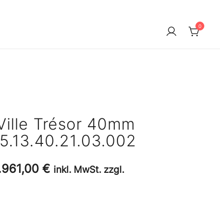
0
ille Trésor 40mm
5.13.40.21.03.002
rsprünglicher
Aktueller
.961,00
€
inkl. MwSt. zzgl.
reis
Preis
ar:
ist: