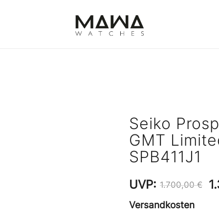
MAWATCHES
Ihre Zeit, Ihr Stil.
Seiko Pros
GMT Limited
SPB411J1
U
UVP:
1
1.700,00
€
P
Versandkosten