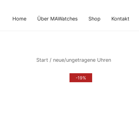
Zum
Inhalt
Home
Über MAWatches
Shop
Kontakt
springen
Start
/
neue/ungetragene Uhren
-19%