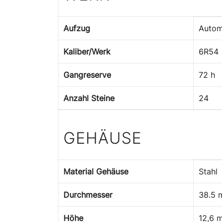
Aufzug
Autom
Kaliber/Werk
6R54
Gangreserve
72 h
Anzahl Steine
24
GEHÄUSE
Material Gehäuse
Stahl
Durchmesser
38.5
Höhe
12,6 