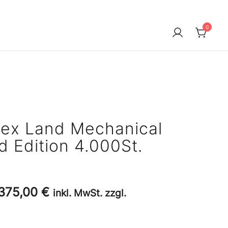
0
pex Land Mechanical
 Edition 4.000St.
rsprünglicher
Aktueller
.375,00
€
inkl. MwSt. zzgl.
reis
Preis