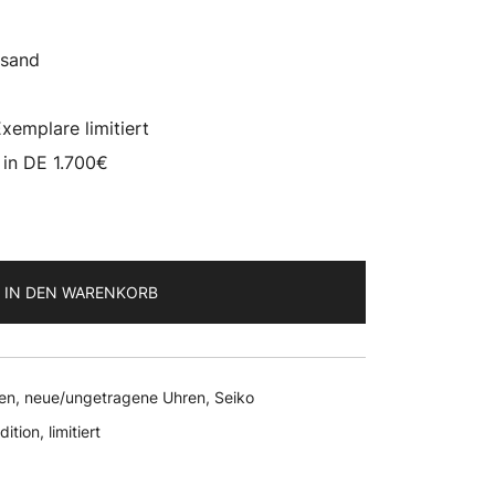
ar:
ist:
.700,00 €
1.375,00 €.
rsand
xemplare limitiert
s in DE 1.700€
IN DEN WARENKORB
ren
,
neue/ungetragene Uhren
,
Seiko
dition
,
limitiert