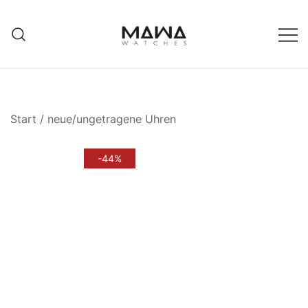
Zum
Inhalt
springen
MAWATCHES
Ihre Zeit, Ihr Stil.
Start
/
neue/ungetragene Uhren
-44%