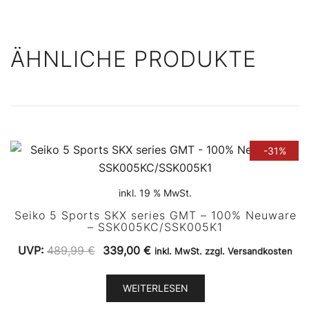
ÄHNLICHE PRODUKTE
-31%
inkl. 19 % MwSt.
Seiko 5 Sports SKX series GMT – 100% Neuware
– SSK005KC/SSK005K1
Ursprünglicher
Aktueller
UVP:
489,99
€
339,00
€
inkl. MwSt. zzgl. Versandkosten
Preis
Preis
war:
ist:
WEITERLESEN
489,99 €
339,00 €.