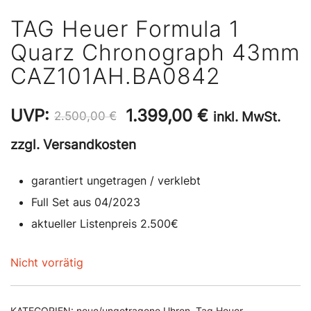
TAG Heuer Formula 1
Quarz Chronograph 43mm
CAZ101AH.BA0842
Ursprünglicher
Aktueller
UVP:
1.399,00
€
inkl. MwSt.
2.500,00
€
Preis
Preis
zzgl. Versandkosten
war:
ist:
garantiert ungetragen / verklebt
2.500,00 €
1.399,00 €.
Full Set aus 04/2023
aktueller Listenpreis 2.500€
Nicht vorrätig
KATEGORIEN:
neue/ungetragene Uhren
,
Tag Heuer