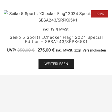
-21%
inkl. 19 % MwSt.
Seiko 5 Sports „Checker Flag“ 2024 Special
Edition – SBSA243/SRPK65K1
Ursprünglicher
Aktueller
UVP:
350,00
€
275,00
€
inkl. MwSt. zzgl. Versandkosten
Preis
Preis
war:
ist:
WEITERLESEN
350,00 €
275,00 €.