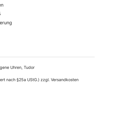
en
5
ferung
agene Uhren
,
Tudor
uert nach §25a UStG.) zzgl. Versandkosten