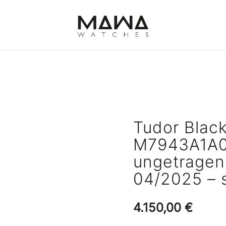
MAWATCHES
Ihre Zeit, Ihr Stil.
Tudor Blac
M7943A1A0
ungetragen 
04/2025 – s
4.150,00
€