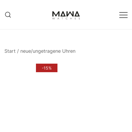
Zum
Inhalt
springen
MAWATCHES
Ihre Zeit, Ihr Stil.
Start
/
neue/ungetragene Uhren
-15%