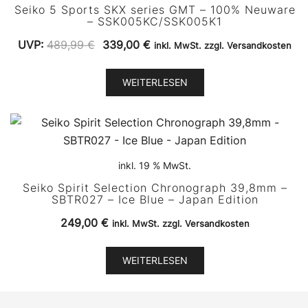
Seiko 5 Sports SKX series GMT – 100% Neuware
– SSK005KC/SSK005K1
Ursprünglicher
Aktueller
UVP:
489,99
€
339,00
€
inkl. MwSt. zzgl. Versandkosten
Preis
Preis
war:
ist:
WEITERLESEN
489,99 €
339,00 €.
inkl. 19 % MwSt.
Seiko Spirit Selection Chronograph 39,8mm –
SBTR027 – Ice Blue – Japan Edition
249,00
€
inkl. MwSt. zzgl. Versandkosten
WEITERLESEN