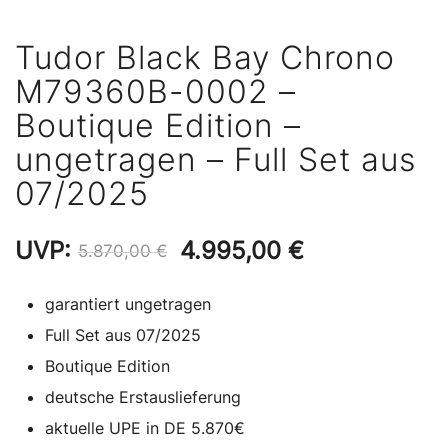
Tudor Black Bay Chrono
M79360B-0002 –
Boutique Edition –
ungetragen – Full Set aus
07/2025
Ursprünglicher
Aktueller
UVP:
4.995,00
€
5.870,00
€
Preis
Preis
garantiert ungetragen
war:
ist:
Full Set aus 07/2025
5.870,00 €
4.995,00 €.
Boutique Edition
deutsche Erstauslieferung
aktuelle UPE in DE 5.870€