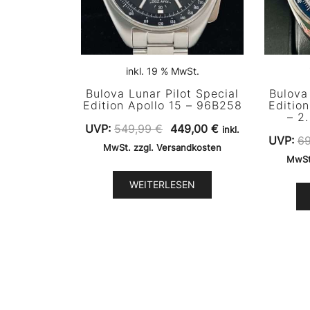
inkl. 19 % MwSt.
Bulova Lunar Pilot Special
Bulova
Edition Apollo 15 – 96B258
Edition
– 2
Ursprünglicher
Aktueller
UVP:
549,99
€
449,00
€
inkl.
UVP:
6
Preis
Preis
MwSt. zzgl. Versandkosten
MwSt
war:
ist:
549,99 €
449,00 €.
WEITERLESEN