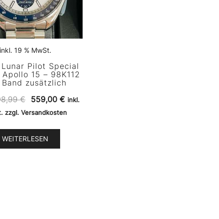
inkl. 19 % MwSt.
 Lunar Pilot Special
 Apollo 15 – 98K112
. Band zusätzlich
Ursprünglicher
Aktueller
98,99
€
559,00
€
inkl.
Preis
Preis
. zzgl. Versandkosten
war:
ist:
698,99 €
559,00 €.
WEITERLESEN