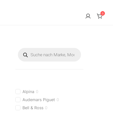
0
Products
search
Alpina
0
Audemars Piguet
0
Bell & Ross
0