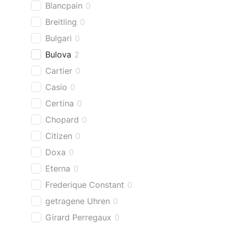
Blancpain
0
Breitling
0
Bulgari
0
Bulova
2
Cartier
0
Casio
0
Certina
0
Chopard
0
Citizen
0
Doxa
0
Eterna
0
Frederique Constant
0
getragene Uhren
0
Girard Perregaux
0