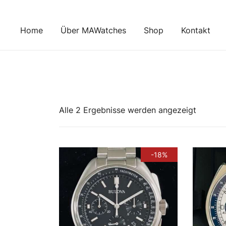
Zum
Inhalt
Home
Über MAWatches
Shop
Kontakt
springen
Nach
Alle 2 Ergebnisse werden angezeigt
Aktualit
sortiert
-18%