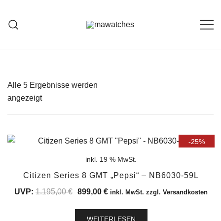
Zum
Inhalt
springen
MAWATCHES
Ihre Zeit, Ihr Stil.
Alle 5 Ergebnisse werden
Nach
angezeigt
Aktualität
sortiert
-25%
inkl. 19 % MwSt.
Citizen Series 8 GMT „Pepsi“ – NB6030-59L
Ursprünglicher
Aktueller
UVP:
1.195,00
€
899,00
€
inkl. MwSt. zzgl. Versandkosten
Preis
Preis
war:
ist:
WEITERLESEN