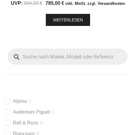
Ursprünglicher
Aktueller
UVP:
994,99
€
785,00
€
inkl. MwSt. zzgl. Versandkosten
Preis
Preis
war:
ist:
WEITERLESEN
994,99 €
785,00 €.
Products
search
Alpina
0
Audemars Piguet
0
Bell & Ross
0
Blancpain
0