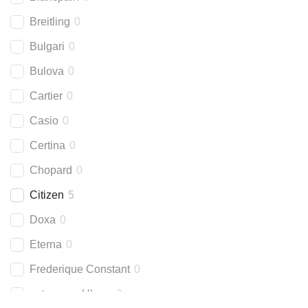
Breitling
0
Bulgari
0
Bulova
0
Cartier
0
Casio
0
Certina
0
Chopard
0
Citizen
5
Doxa
0
Eterna
0
Frederique Constant
0
getragene Uhren
0