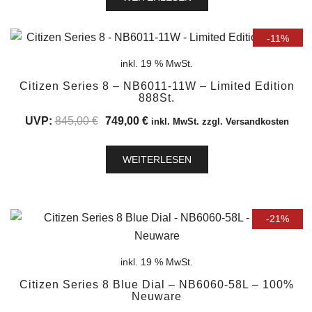
1.195,00 €
899,00 €.
-11%
inkl. 19 % MwSt.
Citizen Series 8 – NB6011-11W – Limited Edition
888St.
Ursprünglicher
Aktueller
UVP:
845,00
€
749,00
€
inkl. MwSt. zzgl. Versandkosten
Preis
Preis
war:
ist:
WEITERLESEN
845,00 €
749,00 €.
-21%
inkl. 19 % MwSt.
Citizen Series 8 Blue Dial – NB6060-58L – 100%
Neuware