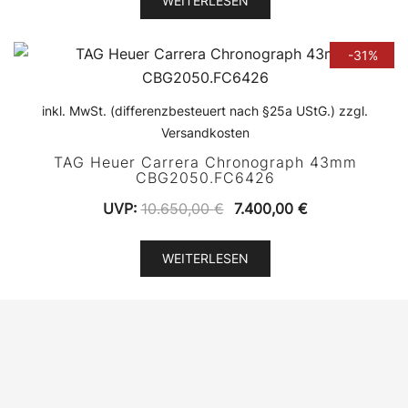
WEITERLESEN
-31%
inkl. MwSt. (differenzbesteuert nach §25a UStG.) zzgl.
Versandkosten
TAG Heuer Carrera Chronograph 43mm
CBG2050.FC6426
Ursprünglicher
Aktueller
UVP:
10.650,00
€
7.400,00
€
Preis
Preis
war:
ist:
WEITERLESEN
10.650,00 €
7.400,00 €.