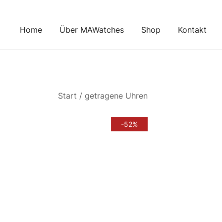
Zum
Inhalt
Home
Über MAWatches
Shop
Kontakt
springen
Start
/
getragene Uhren
-52%