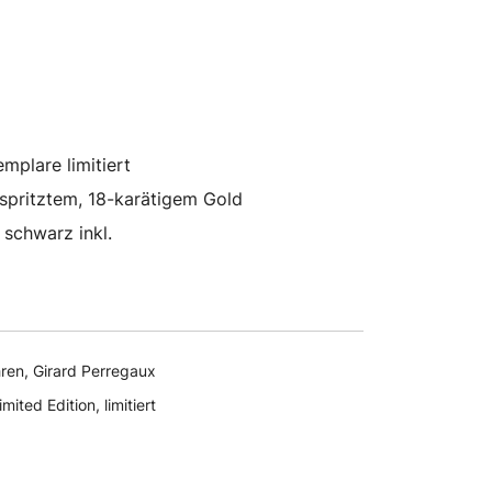
Preis
Preis
war:
ist:
20.500,00 €
9.750,00 €.
mplare limitiert
spritztem, 18-karätigem Gold
 schwarz inkl.
ren
,
Girard Perregaux
imited Edition
,
limitiert