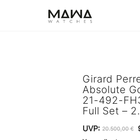
MAWATCHES
Ihre Zeit, Ihr Stil.
Girard Perr
Absolute G
21-492-FH3
Full Set – 
UVP:
20.500,00
€