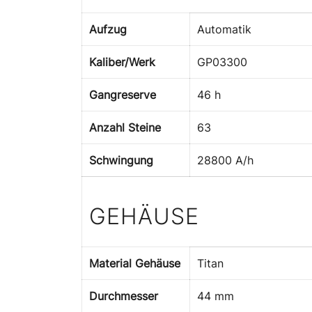
Aufzug
Automatik
Kaliber/Werk
GP03300
Gangreserve
46 h
Anzahl Steine
63
Schwingung
28800 A/h
GEHÄUSE
Material Gehäuse
Titan
Durchmesser
44 mm