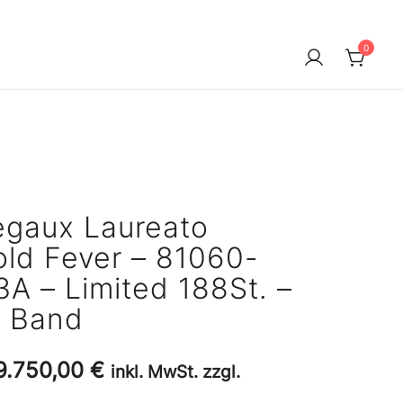
0
egaux Laureato
old Fever – 81060-
A – Limited 188St. –
2. Band
Ursprünglicher
Aktueller
9.750,00
€
inkl. MwSt. zzgl.