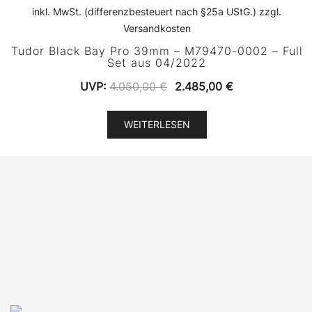
inkl. MwSt. (differenzbesteuert nach §25a UStG.) zzgl.
Versandkosten
Tudor Black Bay Pro 39mm – M79470-0002 – Full
Set aus 04/2022
Ursprünglicher
Aktueller
UVP:
4.050,00
€
2.485,00
€
Preis
Preis
war:
ist:
WEITERLESEN
4.050,00 €
2.485,00 €.