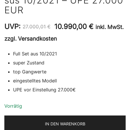
sus 10/2021 – UPE 27.000
EUR
Ursprünglicher
Aktueller
UVP:
10.990,00
€
inkl. MwSt.
27.000,01
€
Preis
Preis
zzgl. Versandkosten
war:
ist:
Full Set aus 10/2021
27.000,01 €
10.990,00 
super Zustand
top Gangwerte
eingestelltes Modell
UPE vor Einstellung 27.000€
Vorrätig
IN DEN WARENKORB