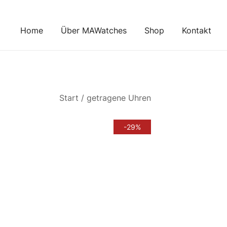
Zum
Inhalt
Home
Über MAWatches
Shop
Kontakt
springen
Start
/
getragene Uhren
-29%