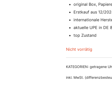
P
original Box, Papie
w
Erstkauf aus 12/202
8
internationale Herst
aktuelle UPE in DE 
top Zustand
Nicht vorrätig
KATEGORIEN:
getragene Uh
inkl. MwSt. (differenzbeste