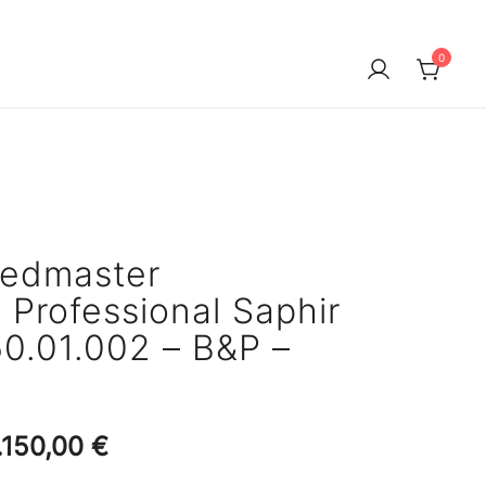
0
edmaster
Professional Saphir
50.01.002 – B&P –
rsprünglicher
Aktueller
.150,00
€