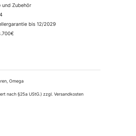
reis
Preis
re und Zubehör
ar:
ist:
4
.700,00 €
6.150,00 €.
ellergarantie bis 12/2029
8.700€
ren
,
Omega
uert nach §25a UStG.) zzgl. Versandkosten