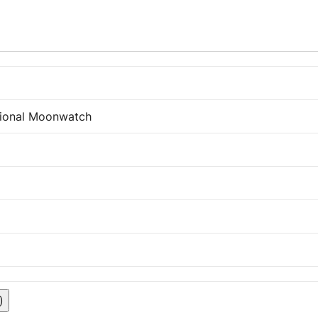
sional Moonwatch
)