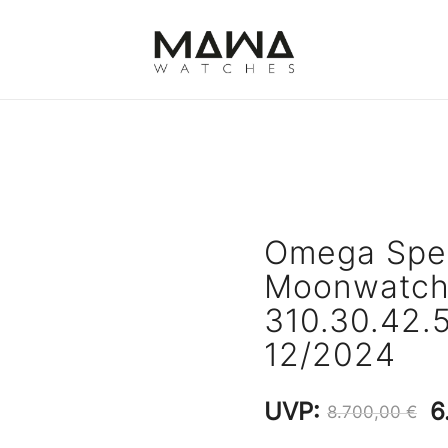
MAWATCHES
Ihre Zeit, Ihr Stil.
Omega Spe
Moonwatch 
310.30.42.
12/2024
U
UVP:
6
8.700,00
€