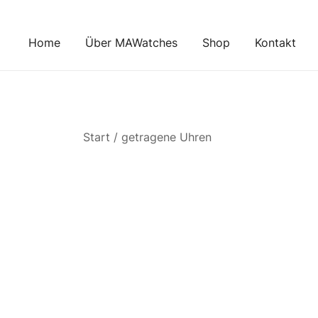
Zum
Inhalt
Home
Über MAWatches
Shop
Kontakt
springen
Start
/
getragene Uhren