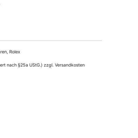
n
ren
,
Rolex
uert nach §25a UStG.) zzgl. Versandkosten