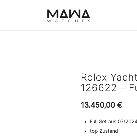
MAWATCHES
Ihre Zeit, Ihr Stil.
Rolex Yach
126622 – Fu
13.450,00
€
Full Set aus 07/202
top Zustand