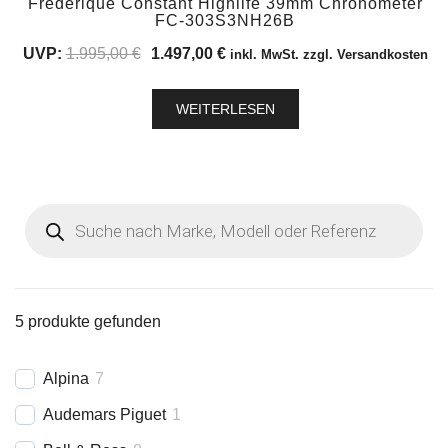
Frederique Constant Highlife 39mm Chronometer
FC-303S3NH26B
Ursprünglicher
Aktueller
UVP:
1.995,00
€
1.497,00
€
inkl. MwSt. zzgl. Versandkosten
Preis
Preis
war:
ist:
WEITERLESEN
1.995,00 €
1.497,00 €.
Products
search
5
produkte gefunden
Alpina
7
Audemars Piguet
1