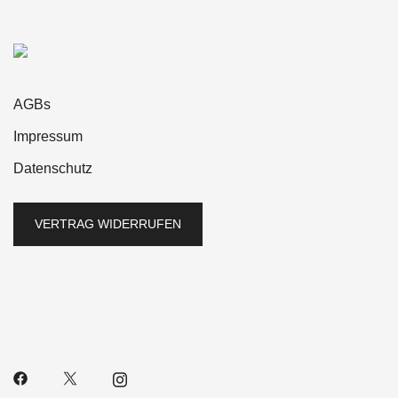
Mido
1
Montblanc
1
neue/ungetragene Uhren
404
Nomos
3
AGBs
Omega
24
Impressum
Oris
2
Datenschutz
Panerai
4
VERTRAG WIDERRUFEN
Piaget
3
Rolex
18
Seiko
68
Sinn
4
Tag Heuer
13
The Citizen
14