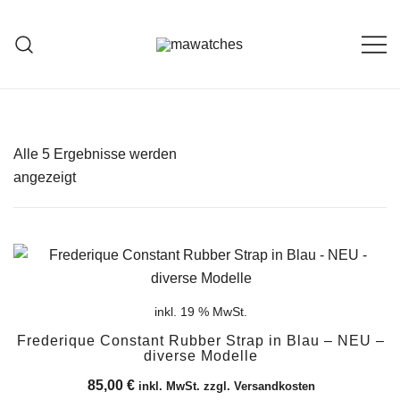
Zum
Inhalt
springen
MAWATCHES
Ihre Zeit, Ihr Stil.
Alle 5 Ergebnisse werden
Nach
angezeigt
Aktualität
sortiert
inkl. 19 % MwSt.
Frederique Constant Rubber Strap in Blau – NEU –
diverse Modelle
85,00
€
inkl. MwSt. zzgl. Versandkosten