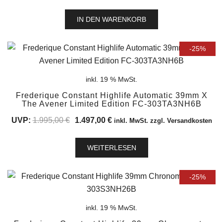
IN DEN WARENKORB
-25%
inkl. 19 % MwSt.
Frederique Constant Highlife Automatic 39mm X
The Avener Limited Edition FC-303TA3NH6B
Ursprünglicher
Aktueller
UVP:
1.995,00
€
1.497,00
€
inkl. MwSt. zzgl. Versandkosten
Preis
Preis
war:
ist:
WEITERLESEN
1.995,00 €
1.497,00 €.
-25%
inkl. 19 % MwSt.