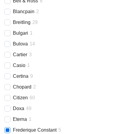
Bell & Ross
8
Blancpain
2
Breitling
29
Bulgari
1
Bulova
14
Cartier
3
Casio
1
Certina
9
Chopard
2
Citizen
60
Doxa
49
Eterna
1
Frederique Constant
5