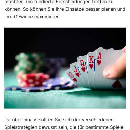
möchten, um fundierte Entscheidungen treffen zu
können. So können Sie Ihre Einsätze besser planen und
Ihre Gewinne maximieren.
Darüber hinaus sollten Sie sich der verschiedenen
Spielstrategien bewusst sein, die für bestimmte Spiele