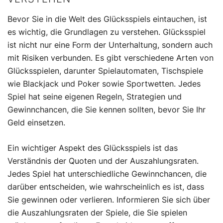
Bevor Sie in die Welt des Glücksspiels eintauchen, ist
es wichtig, die Grundlagen zu verstehen. Glücksspiel
ist nicht nur eine Form der Unterhaltung, sondern auch
mit Risiken verbunden. Es gibt verschiedene Arten von
Glücksspielen, darunter Spielautomaten, Tischspiele
wie Blackjack und Poker sowie Sportwetten. Jedes
Spiel hat seine eigenen Regeln, Strategien und
Gewinnchancen, die Sie kennen sollten, bevor Sie Ihr
Geld einsetzen.
Ein wichtiger Aspekt des Glücksspiels ist das
Verständnis der Quoten und der Auszahlungsraten.
Jedes Spiel hat unterschiedliche Gewinnchancen, die
darüber entscheiden, wie wahrscheinlich es ist, dass
Sie gewinnen oder verlieren. Informieren Sie sich über
die Auszahlungsraten der Spiele, die Sie spielen