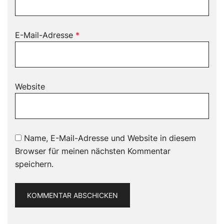
E-Mail-Adresse
*
Website
Name, E-Mail-Adresse und Website in diesem
Browser für meinen nächsten Kommentar
speichern.