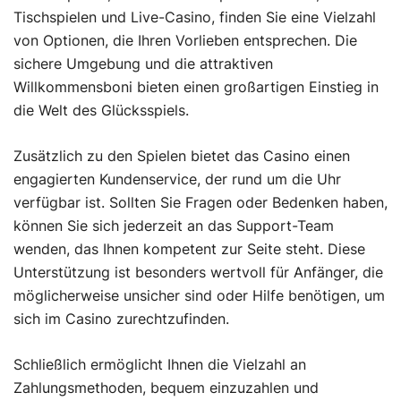
Tischspielen und Live-Casino, finden Sie eine Vielzahl
von Optionen, die Ihren Vorlieben entsprechen. Die
sichere Umgebung und die attraktiven
Willkommensboni bieten einen großartigen Einstieg in
die Welt des Glücksspiels.
Zusätzlich zu den Spielen bietet das Casino einen
engagierten Kundenservice, der rund um die Uhr
verfügbar ist. Sollten Sie Fragen oder Bedenken haben,
können Sie sich jederzeit an das Support-Team
wenden, das Ihnen kompetent zur Seite steht. Diese
Unterstützung ist besonders wertvoll für Anfänger, die
möglicherweise unsicher sind oder Hilfe benötigen, um
sich im Casino zurechtzufinden.
Schließlich ermöglicht Ihnen die Vielzahl an
Zahlungsmethoden, bequem einzuzahlen und