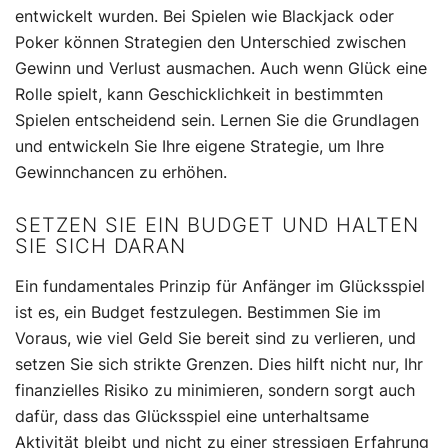
entwickelt wurden. Bei Spielen wie Blackjack oder
Poker können Strategien den Unterschied zwischen
Gewinn und Verlust ausmachen. Auch wenn Glück eine
Rolle spielt, kann Geschicklichkeit in bestimmten
Spielen entscheidend sein. Lernen Sie die Grundlagen
und entwickeln Sie Ihre eigene Strategie, um Ihre
Gewinnchancen zu erhöhen.
SETZEN SIE EIN BUDGET UND HALTEN
SIE SICH DARAN
Ein fundamentales Prinzip für Anfänger im Glücksspiel
ist es, ein Budget festzulegen. Bestimmen Sie im
Voraus, wie viel Geld Sie bereit sind zu verlieren, und
setzen Sie sich strikte Grenzen. Dies hilft nicht nur, Ihr
finanzielles Risiko zu minimieren, sondern sorgt auch
dafür, dass das Glücksspiel eine unterhaltsame
Aktivität bleibt und nicht zu einer stressigen Erfahrung