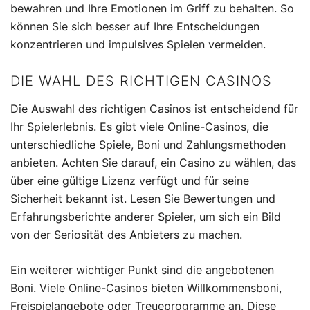
bewahren und Ihre Emotionen im Griff zu behalten. So
können Sie sich besser auf Ihre Entscheidungen
konzentrieren und impulsives Spielen vermeiden.
DIE WAHL DES RICHTIGEN CASINOS
Die Auswahl des richtigen Casinos ist entscheidend für
Ihr Spielerlebnis. Es gibt viele Online-Casinos, die
unterschiedliche Spiele, Boni und Zahlungsmethoden
anbieten. Achten Sie darauf, ein Casino zu wählen, das
über eine gültige Lizenz verfügt und für seine
Sicherheit bekannt ist. Lesen Sie Bewertungen und
Erfahrungsberichte anderer Spieler, um sich ein Bild
von der Seriosität des Anbieters zu machen.
Ein weiterer wichtiger Punkt sind die angebotenen
Boni. Viele Online-Casinos bieten Willkommensboni,
Freispielangebote oder Treueprogramme an. Diese